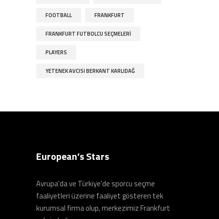
FOOTBALL
FRANKFURT
FRANKFURT FUTBOLCU SEÇMELERI
PLAYERS
YETENEK AVCISI BERKANT KARLIDAĞ
European’s Stars
Avrupa'da ve Türkiye'de sporcu seçme
faaliyetleri üzerine faaliyet gösteren tek
kurumsal firma olup, merkezimiz Frankfurt