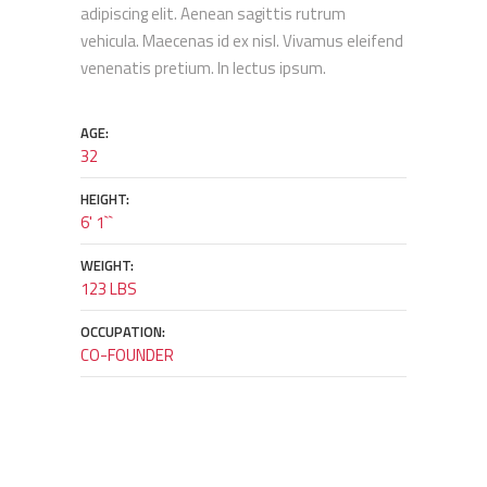
adipiscing elit. Aenean sagittis rutrum
vehicula. Maecenas id ex nisl. Vivamus eleifend
venenatis pretium. In lectus ipsum.
AGE:
32
HEIGHT:
6' 1``
WEIGHT:
123 LBS
OCCUPATION:
CO-FOUNDER