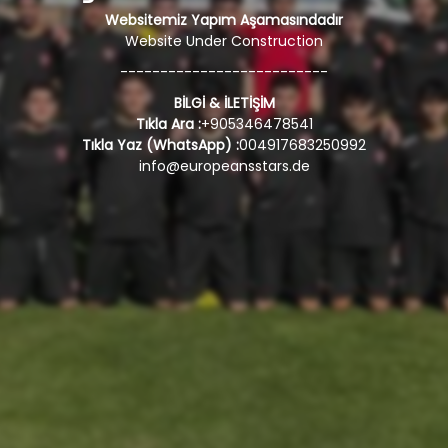
Websitemiz Yapım Aşamasındadır
Website Under Construction
--------------------------
BİLGİ & İLETİŞİM
Tıkla Ara :
+905346478541
Tıkla Yaz (WhatsApp) :
004917683250992
info@europeansstars.de