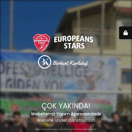
ÇOK YAKINDA!
Websitemiz Yapım Aşamasındadır
Website Under Construction
--------------------------