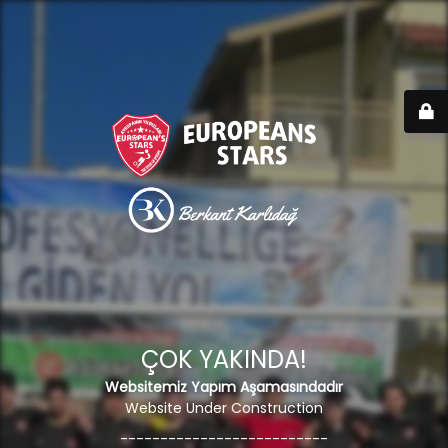
ÇOK YAKINDA!
Websitemiz Yapım Aşamasındadır
Website Under Construction
--------------------------