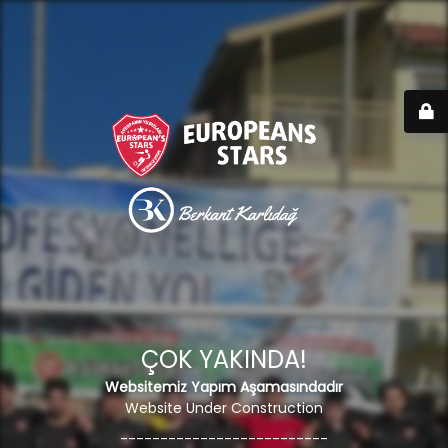
ÇOK YAKINDA!
Websitemiz Yapım Aşamasındadır
Website Under Construction
--------------------------