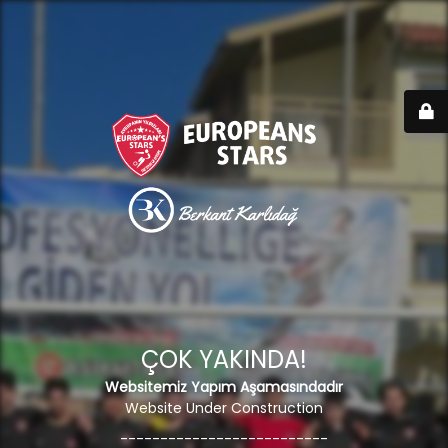
ÇOK YAKINDA!
Websitemiz Yapım Aşamasındadır
Website Under Construction
--------------------------