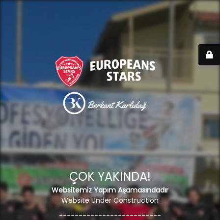
ÇOK YAKINDA!
Websitemiz Yapım Aşamasındadır
Website Under Construction
--------------------------